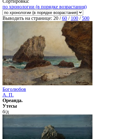
Сортировка:
по хронологии (в порядке возрастания)
Выводить на странице:
20
/
60
/
100
/
500
Боголюбов
А. П.
Ореанда.
Утесы
б/д