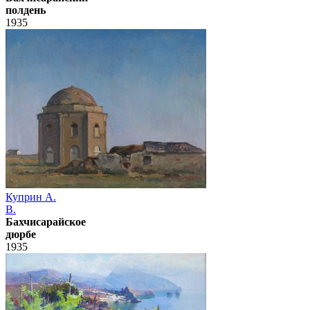
полдень
1935
Куприн А.
В.
Бахчисарайское
дюрбе
1935