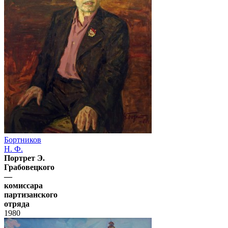
Бортников
Н. Ф.
Портрет Э.
Грабовецкого
—
комиссара
партизанского
отряда
1980