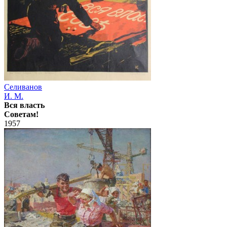
Селиванов
И. М.
Вся власть
Советам!
1957