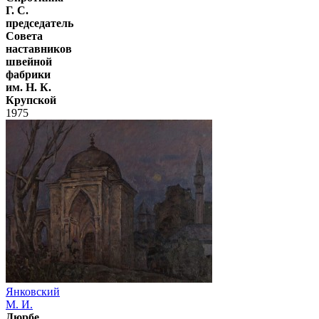
Г. С.
председатель
Совета
наставников
швейной
фабрики
им. Н. К.
Крупской
1975
Янковский
М. И.
Дюрбе