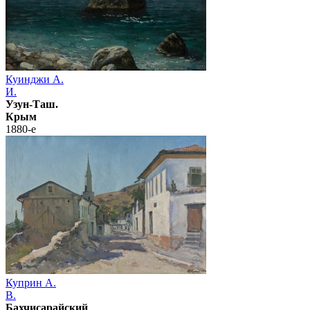
Куинджи А.
И.
Узун-Таш.
Крым
1880-е
Куприн А.
В.
Бахчисарайский