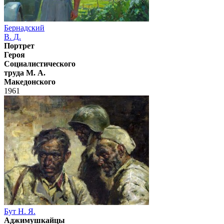
Бернадский
В. Д.
Портрет
Героя
Социалистического
труда М. А.
Македонского
1961
Бут Н. Я.
Аджимушкайцы