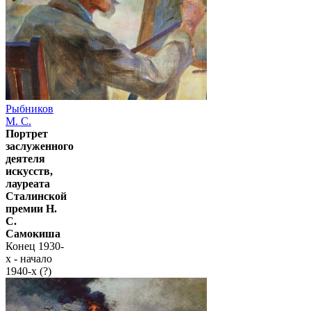
Рыбников
М. С.
Портрет
заслуженного
деятеля
искусств,
лауреата
Сталинской
премии Н.
С.
Самокиша
Конец 1930-
х - начало
1940-х (?)