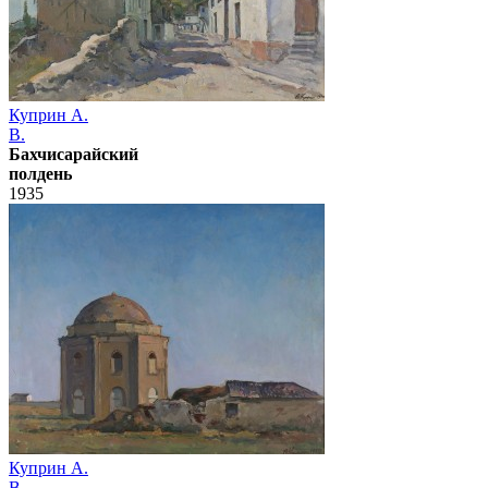
Куприн А.
В.
Бахчисарайский
полдень
1935
Куприн А.
В.