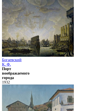
Богаевский
К. Ф.
Порт
воображаемого
города
1932