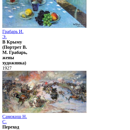
Грабарь И.
Э.
В Крыму
(Портрет В.
М. Грабарь,
жены
художника)
1927
Самокиш Н.
С.
Переход