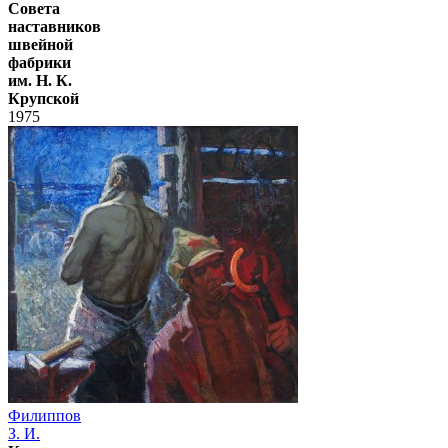
Совета
наставников
швейной
фабрики
им. Н. К.
Крупской
1975
Филиппов
З. И.