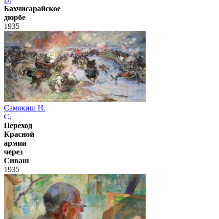
Бахчисарайское
дюрбе
1935
Самокиш Н.
С.
Переход
Красной
армии
через
Сиваш
1935