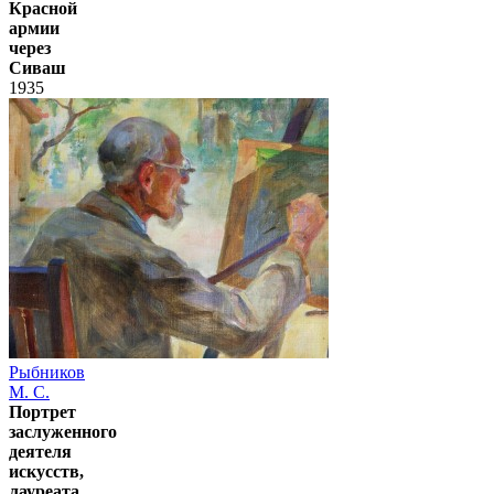
Красной
армии
через
Сиваш
1935
Рыбников
М. С.
Портрет
заслуженного
деятеля
искусств,
лауреата