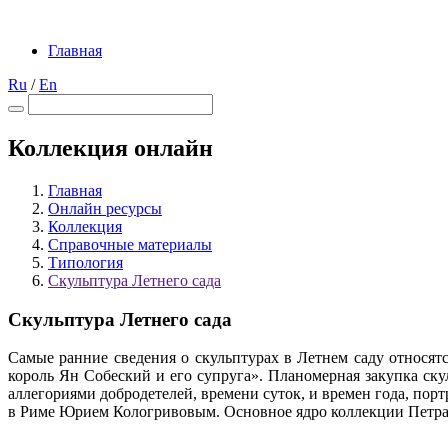
Главная
Ru
/
En
Коллекция онлайн
Главная
Онлайн ресурсы
Коллекция
Справочные материалы
Типология
Скульптура Летнего сада
Скульптура Летнего сада
Самые ранние сведения о скульптурах в Летнем саду относятс
король Ян Собеский и его супруга». Планомерная закупка ск
аллегориями добродетелей, времени суток, и времен года, по
в Риме Юрием Кологривовым. Основное ядро коллекции Петра I