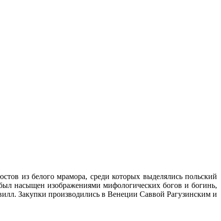
бюстов из белого мрамора, среди которых выделялись польский
д был насыщен изображениями мифологических богов и богинь,
ивилл. Закупки производились в Венеции Саввой Рагузинским и