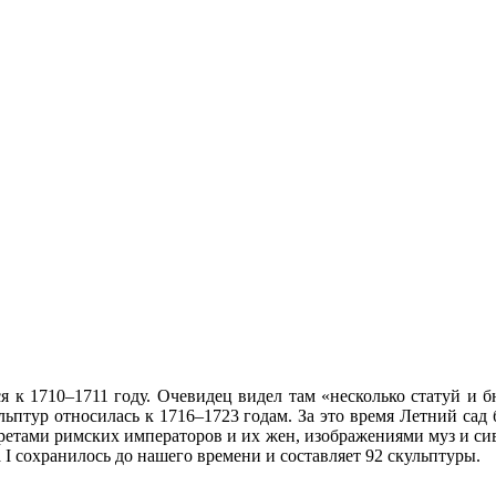
я к 1710–1711 году. Очевидец видел там «несколько статуй и 
ульптур относилась к 1716–1723 годам. За это время Летний са
ртретами римских императоров и их жен, изображениями муз и с
 сохранилось до нашего времени и составляет 92 скульптуры.