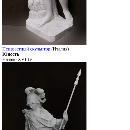
Неизвестный скульптор
(Италия)
Юность
Начало XVIII в.