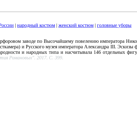
России
|
народный костюм
|
женский костюм
|
головные уборы
рфоровом заводе по Высочайшему повелению императора Никол
сткамера) и Русского музея императора Александра III. Эскизы
народности и народных типа и насчитывала 146 отдельных фигу
ия Романовых". 2017. С. 399.