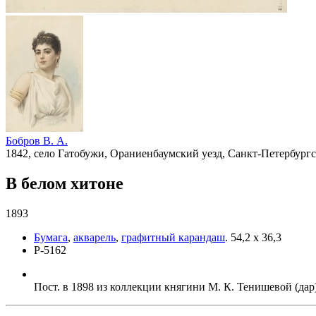
Бобров В. А.
1842, село Гатобужи, Ораниенбаумский уезд, Санкт-Петербург
В белом хитоне
1893
Бумага
,
акварель
,
графитный карандаш
.
54,2 х 36,3
Р-5162
Пост. в 1898 из коллекции княгини М. К. Тенишевой (дар