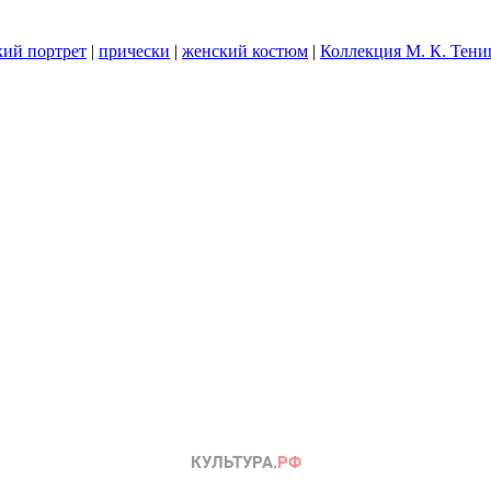
кий портрет
|
прически
|
женский костюм
|
Коллекция М. К. Тен