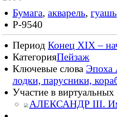
Бумага
,
акварель
,
гуашь
Р-9540
Период
Конец XIX – на
Категория
Пейзаж
Ключевые слова
Эпоха 
лодки, парусники, кора
Участие в виртуальных 
АЛЕКСАНДР III. Им