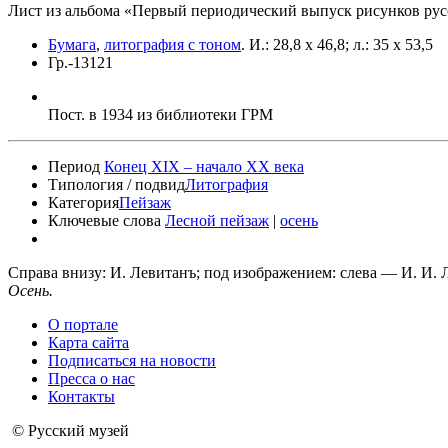
Лист из альбома «Первый периодический выпуск рисунков русс
Бумага
,
литография с тоном
.
И.: 28,8 х 46,8; л.: 35 х 53,5
Гр.-13121
Пост. в 1934 из библиотеки ГРМ
Период
Конец XIX – начало XX века
Типология / подвид
Литография
Категория
Пейзаж
Ключевые слова
Лесной пейзаж
|
осень
Справа внизу: И. Левитанъ; под изображением: слева — И. И.
Осень.
О портале
Карта сайта
Подписаться на новости
Пресса о нас
Контакты
© Русский музей