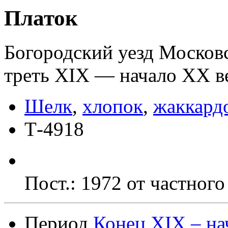
Платок
Богородский уезд Москов
треть XIX — начало ХХ в
Шелк
,
хлопок
,
жаккардо
Т-4918
Пост.: 1972 от частного
Период
Конец XIX – на