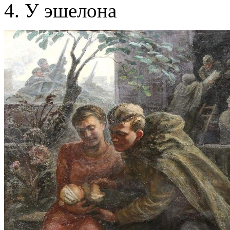
У эшелона