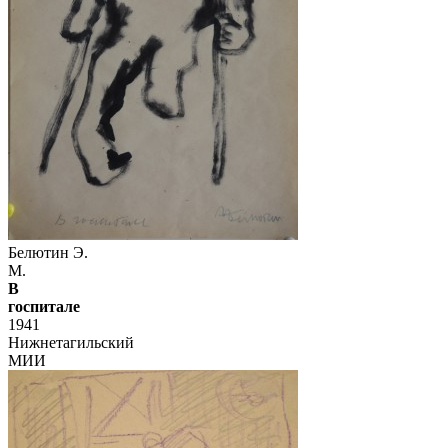
Белютин Э.
М.
В
госпитале
1941
Нижнетагильский
МИИ