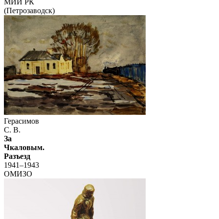
МИИ РК
(Петрозаводск)
Герасимов
С. В.
За
Чкаловым.
Разъезд
1941–1943
ОМИЗО