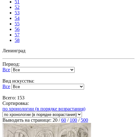
51
52
53
54
55
56
57
58
Ленинград
Период:
Все
Вид искусства:
Все
Всего: 153
Сортировка:
по хронологии (в порядке возрастания)
Выводить на странице:
20
/
60
/
100
/
500