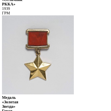
РККА»
1939
ГРМ
Медаль
«Золотая
Звезда»
Героя