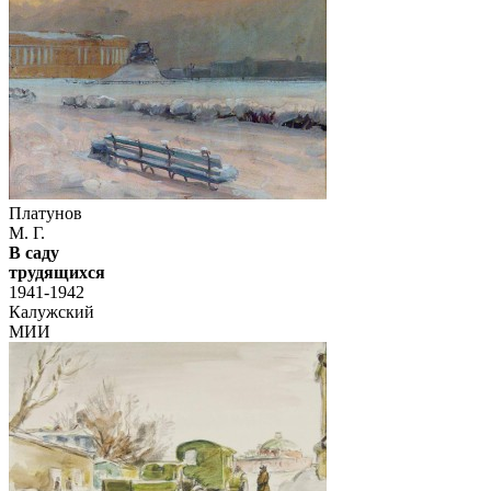
Платунов
М. Г.
В саду
трудящихся
1941-1942
Калужский
МИИ