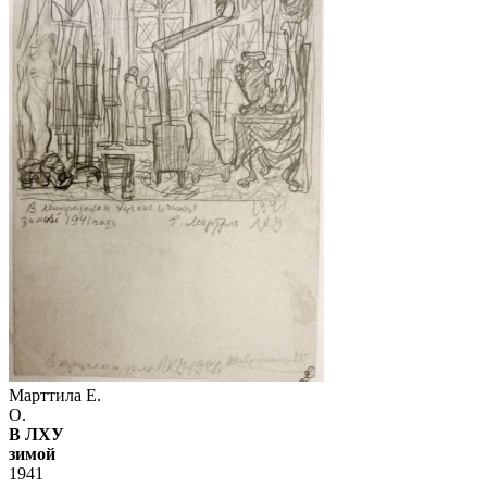
Марттила Е.
О.
В ЛХУ
зимой
1941