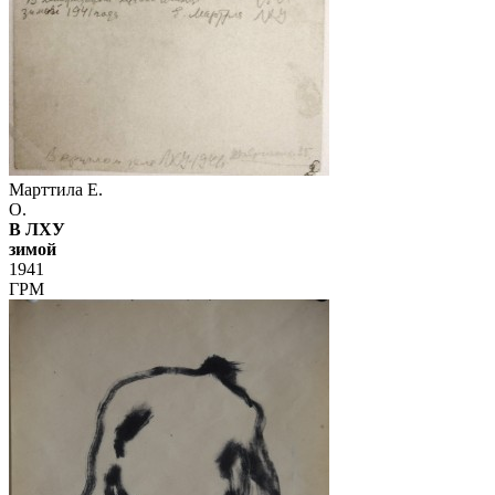
Марттила Е.
О.
В ЛХУ
зимой
1941
ГРМ