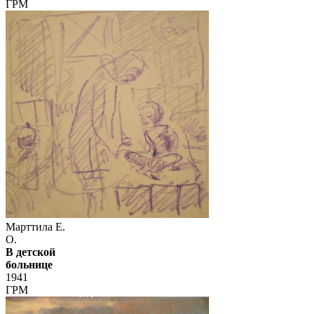
ГРМ
Марттила Е.
О.
В детской
больнице
1941
ГРМ