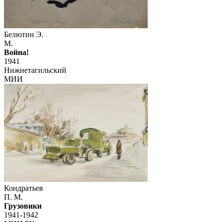
Белютин Э.
М.
Война!
1941
Нижнетагильский
МИИ
Кондратьев
П. М.
Грузовики
1941-1942