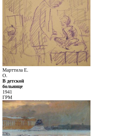
Марттила Е.
О.
В детской
больнице
1941
ГРМ