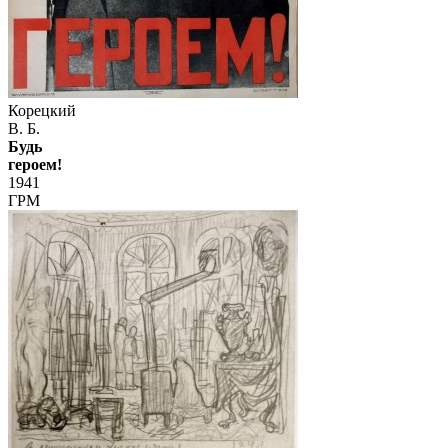
Корецкий
В. Б.
Будь
героем!
1941
ГРМ