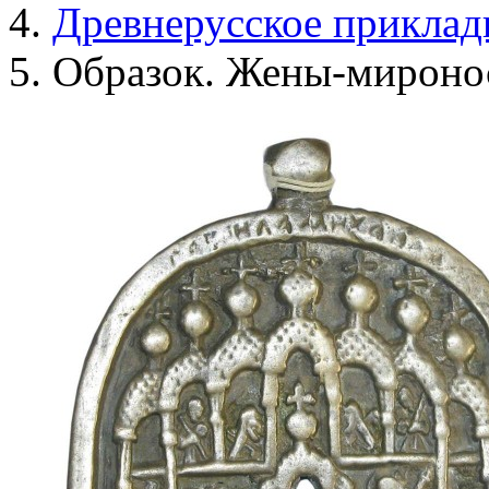
Древнерусское прикладн
Образок. Жены-мироно