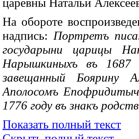
царевны Натальи Алексее
На обороте воспроизведе
надпись:
Портретъ писа
государыни царицы На
Нарышкиныхъ въ 1687 
завещанный Боярину А
Аполосомъ Епофридиты
1776 году въ знакъ родств
Показать полный текст
Скрыть полный текст