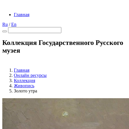
Главная
Ru
/
En
Коллекция Государственного Русского
музея
Главная
Онлайн ресурсы
Коллекция
Живопись
Золото утра