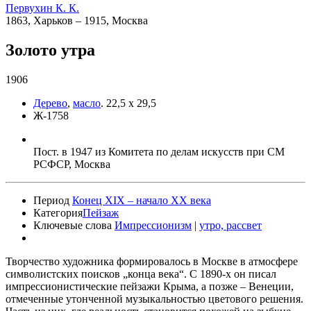
Первухин К. К.
1863, Харьков – 1915, Москва
Золото утра
1906
Дерево
,
масло
.
22,5 x 29,5
Ж-1758
Пост. в 1947 из Комитета по делам искусств при СМ
РСФСР, Москва
Период
Конец XIX – начало XX века
Категория
Пейзаж
Ключевые слова
Импрессионизм
|
утро, рассвет
Творчество художника формировалось в Москве в атмосфере
символистских поисков „конца века“. С 1890-х он писал
импрессионистические пейзажи Крыма, а позже – Венеции,
отмеченные утонченной музыкальностью цветового решения.