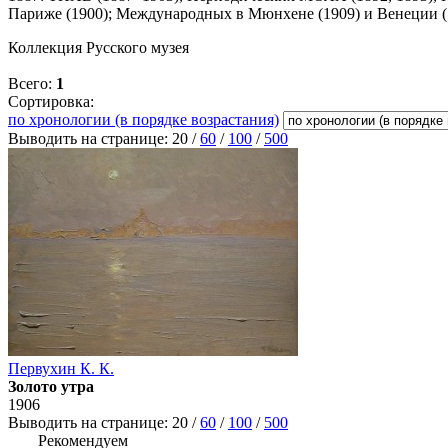
Париже (1900); Международных в Мюнхене (1909) и Венеции (1
Коллекция Русского музея
Всего:
1
Сортировка:
по хронологии (в порядке возрастания)
Выводить на странице:
20
/
60
/
100
/
500
Первухин К. К.
Золото утра
1906
Выводить на странице:
20
/
60
/
100
/
500
Рекомендуем