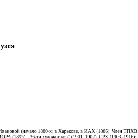
музея
Ивановой (начало 1880-х) в Харькове, в ИАХ (1886). Член ТПХВ 
ОРА (1895), „36-ти художников“ (1901, 1902), СРХ (1903–1916)