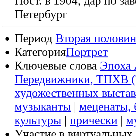
Пост. в 1904, дар по за
Петербург
Период
Вторая половин
Категория
Портрет
Ключевые слова
Эпоха 
Передвижники, ТПХВ (
художественных выстав
музыканты
|
меценаты, 
культуры
|
прически
|
м
Участие в виртуальных 