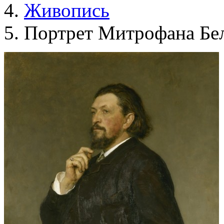
Живопись
Портрет Митрофана Бе