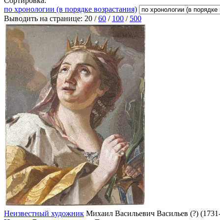
Сортировка:
по хронологии (в порядке возрастания)
Выводить на странице:
20
/
60
/
100
/
500
Неизвестный художник
Михаил Васильевич Васильев (?) (1731-