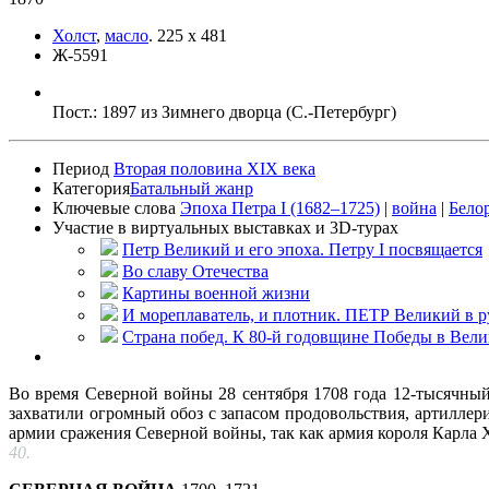
Холст
,
масло
.
225 x 481
Ж-5591
Пост.: 1897 из Зимнего дворца (С.-Петербург)
Период
Вторая половина XIX века
Категория
Батальный жанр
Ключевые слова
Эпоха Петра I (1682–1725)
|
война
|
Бело
Участие в виртуальных выставках и 3D-турах
Петр Великий и его эпоха. Петру I посвящается
Во славу Отечества
Картины военной жизни
И мореплаватель, и плотник. ПЕТР Великий в ру
Страна побед. К 80-й годовщине Победы в Вел
Во время Северной войны 28 сентября 1708 года 12-тысячный
захватили огромный обоз с запасом продовольствия, артиллер
армии сражения Северной войны, так как армия короля Карла X
40.