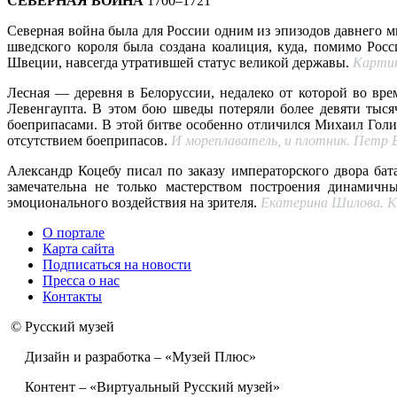
СЕВЕРНАЯ ВОЙНА
1700–1721
Северная война была для России одним из эпизодов давнего 
шведского короля была создана коалиция, куда, помимо Рос
Швеции, навсегда утратившей статус великой державы.
Картин
Лесная — деревня в Белоруссии, недалеко от которой во вр
Левенгаупта. В этом бою шведы потеряли более девяти тыся
боеприпасами. В этой битве особенно отличился Михаил Голиц
отсутствием боеприпасов.
И мореплаватель, и плотник. Петр В
Александр Коцебу писал по заказу императорского двора ба
замечательна не только мастерством построения динамичн
эмоционального воздействия на зрителя.
Екатерина Шилова. Ка
О портале
Карта сайта
Подписаться на новости
Пресса о нас
Контакты
© Русский музей
Дизайн и разработка – «Музей Плюс»
Контент – «Виртуальный Русский музей»