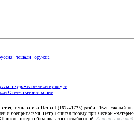
руссия
|
лошади
|
оружие
сской художественной культуре
икой Отечественной войне
 отряд императора Петра I (1672–1725) разбил 16-тысячный шв
ией и боеприпасами. Петр I считал победу при Лесной «матерь
II после потери обоза оказалась ослабленной.
Картины военной 