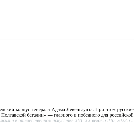
едский корпус генерала Адама Левенгаупта. При этом русские
ю Полтавской баталии» — главного и победного для российской
жизни в отечественном искусстве XVI–XX веков. СПб, 2022. С.