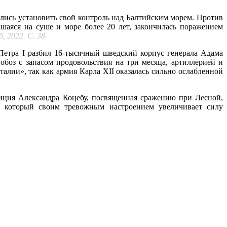
лись установить свой контроль над Балтийским морем. Против
шаяся на суше и море более 20 лет, закончилась поражением
 2022. С. 38.
Петра I разбил 16-тысячный шведский корпус генерала Адама
боз с запасом продовольствия на три месяца, артиллерией и
алии», так как армия Карла XII оказалась сильно ослабленной
зиция Александра Коцебу, посвященная сражению при Лесной,
а, который своим тревожным настроением увеличивает силу