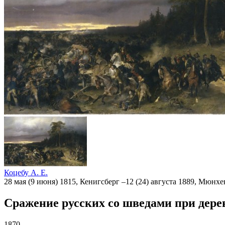
Коцебу А. Е.
28 мая (9 июня) 1815, Кенигсберг –12 (24) августа 1889, Мюнхе
Сражение русских со шведами при дерев
1870