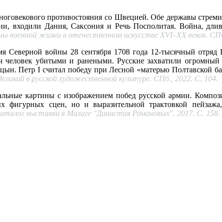
многовекового противостояния со Швецией. Обе державы стреми
сии, входили Дания, Саксония и Речь Посполитая. Война, длив
ы военной жизни в отечественном искусстве XVI–XX веков. СПб,
емя Северной войны 28 сентября 1708 года 12-тысячный отряд 
ч человек убитыми и ранеными. Русские захватили огромный о
ын. Петр I считал победу при Лесной «матерью Полтавской бат
еликий в русской художественной культуре. СПб., 2022. С. 104.
тальные картины с изображением побед русской армии. Компо
ых фигурных сцен, но и выразительной трактовкой пейзаж
талог выставки в Малаге "Династия Романовых". 2017. С. 158.