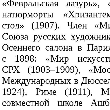
«Февральская лазурь»,
натюрморты «Хризанте
стол» (1907). Член «Ми
Союза русских художник
Осеннего салона в Пари
с 1898: «Мир искусств
СРХ (1903–1909), «Мос
Международных в Дюссель
1924), Риме (1911), М
совместной школе Ашб