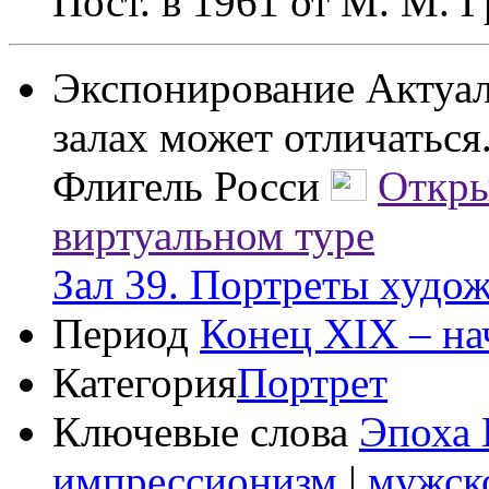
Пост. в 1961 от М. М. 
Экспонирование
Актуал
залах может отличаться
Флигель Росси
Откры
виртуальном туре
Зал 39. Портреты худо
Период
Конец XIX – на
Категория
Портрет
Ключевые слова
Эпоха 
импрессионизм
|
мужск