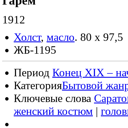
Гарем
1912
Холст
,
масло
.
80 x 97,5
ЖБ-1195
Период
Конец XIX – на
Категория
Бытовой жан
Ключевые слова
Сарато
женский костюм
|
голо