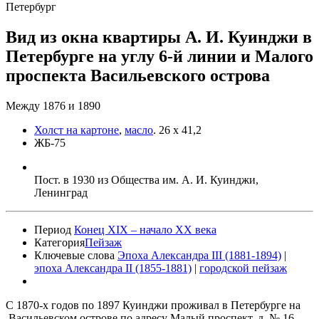
Петербург
Вид из окна квартиры А. И. Куинджи в
Петербурге на углу 6-й линии и Малого
проспекта Васильевского острова
Между 1876 и 1890
Холст на картоне
,
масло
.
26 x 41,2
ЖБ-75
Пост. в 1930 из Общества им. А. И. Куинджи,
Ленинград
Период
Конец XIX – начало XX века
Категория
Пейзаж
Ключевые слова
Эпоха Александра III (1881-1894)
|
эпоха Александра II (1855-1881)
|
городской пейзаж
С 1870-х годов по 1897 Куинджи проживал в Петербурге на
Васильевском острове по адресу Малый проспект, д. № 16,