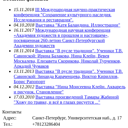
15.11.2018
III Международная научно-практическая
конференция "Сохранение культурного наследия.
Исследования и реставрация".
04.10.2018
Выставка "Катя Баландина. Иллюстрации"
16.11.2017
Международная научная конференция
«Академия художеств в прошлом и настоящем»,
посвященная 260-летию Санкт-Петербургской
Академии художеств
18.11.2014
Выставка "В русле традиции". Ученики Т.В.
Савинской: Ирина Балакова, Нина Клейн, Вевея
Москалева, Елизавета Скорикова, Николай Турченков,
Аркадий Чумаков
13.11.2013
Выставка "В русле традиции". Ученики Т.В.
Савинской: Зинаида Караченцева, Виктор Кириллов,
Борис Рапопорт
04.12.2012
Выставка "Нина Моисеевна Клейн. Акварель
и рисунок. Становление"
17.03.2010
Выставка произведений Тамары Жабиной
"Хожу по травке, и всё в глазах рисуется ..."
Контакты
Адрес:
Санкт-Петербург, Университетская наб., д. 17
Тел.:
+78123286404