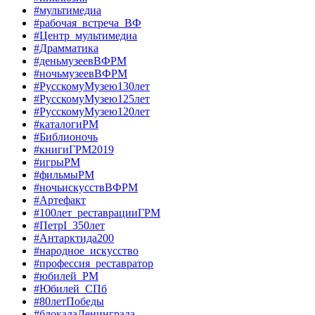
#мультимедиа
#рабочая_встреча_ВФ
#Центр_мультимедиа
#Драмматика
#деньмузеевВФРМ
#ночьмузеевВФРМ
#РусскомуМузею130лет
#РусскомуМузею125лет
#РусскомуМузею120лет
#каталогиРМ
#Библионочь
#книгиГРМ2019
#игрыРМ
#фильмыРМ
#ночьискусствВФРМ
#Артефакт
#100лет_реставрацииГРМ
#ПетрI_350лет
#Антарктида200
#народное_искусство
#профессия_реставратор
#юбилей_РМ
#Юбилей_СПб
#80летПобеды
#блокадаЛенинграда