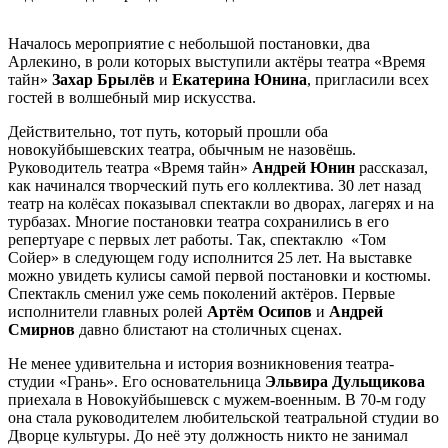
Началось мероприятие с небольшой постановки, два
Арлекино, в роли которых выступили актёры театра «Время
тайн»
Захар Брылёв
и
Екатерина Юнина
, пригласили всех
гостей в волшебный мир искусства.
Действительно, тот путь, который прошли оба
новокуйбышевских театра, обычным не назовёшь.
Руководитель театра «Время тайн»
Андрей Юнин
рассказал,
как начинался творческий путь его коллектива. 30 лет назад
театр на колёсах показывал спектакли во дворах, лагерях и на
турбазах. Многие постановки театра сохранились в его
репертуаре с первых лет работы. Так, спектаклю «Том
Сойер» в следующем году исполнится 25 лет. На выставке
можно увидеть кулисы самой первой постановки и костюмы.
Спектакль сменил уже семь поколений актёров. Первые
исполнители главных ролей
Артём Осипов
и
Андрей
Смирнов
давно блистают на столичных сценах.
Не менее удивительна и история возникновения театра-
студии «Грань». Его основательница
Эльвира Дульщикова
приехала в Новокуйбышевск с мужем-военным. В 70-м году
она стала руководителем любительской театральной студии во
Дворце культуры. До неё эту должность никто не занимал