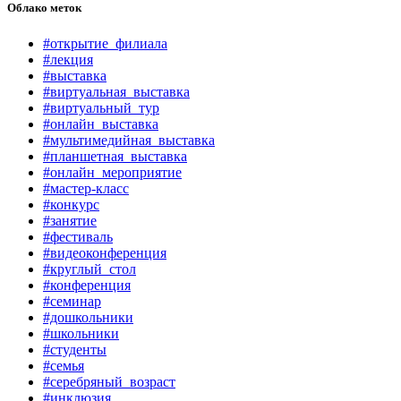
Облако меток
#открытие_филиала
#лекция
#выставка
#виртуальная_выставка
#виртуальный_тур
#онлайн_выставка
#мультимедийная_выставка
#планшетная_выставка
#онлайн_мероприятие
#мастер-класс
#конкурс
#занятие
#фестиваль
#видеоконференция
#круглый_стол
#конференция
#семинар
#дошкольники
#школьники
#студенты
#семья
#серебряный_возраст
#инклюзия