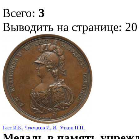
Всего:
3
Выводить на странице:
20
Гасс И.Б.
,
Чукмасов И. И.
,
Уткин П.П.
Медаль в память учрежд