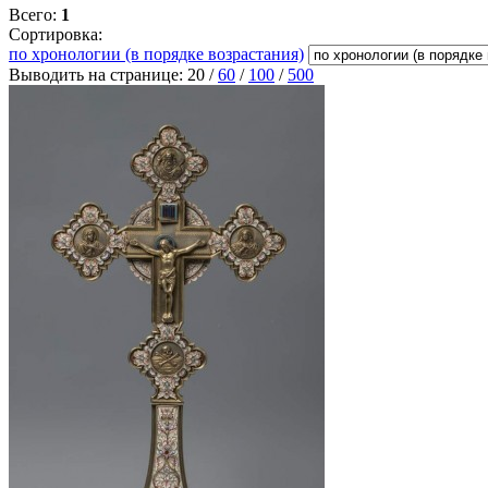
Всего:
1
Сортировка:
по хронологии (в порядке возрастания)
Выводить на странице:
20
/
60
/
100
/
500