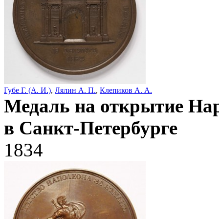
Губе Г. (А. И.)
,
Лялин А. П.
,
Клепиков А. А.
Медаль на открытие На
в Санкт-Петербурге
1834