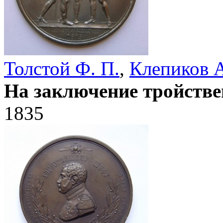
Толстой Ф. П.
,
Клепиков А
На заключение тройств
1835