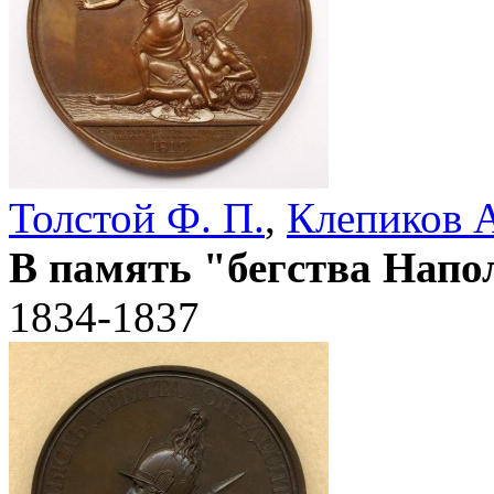
Толстой Ф. П.
,
Клепиков А
В память "бегства Напо
1834-1837