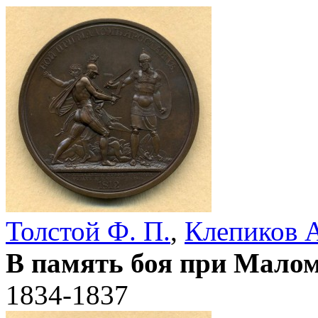
Толстой Ф. П.
,
Клепиков А
В память боя при Мало
1834-1837