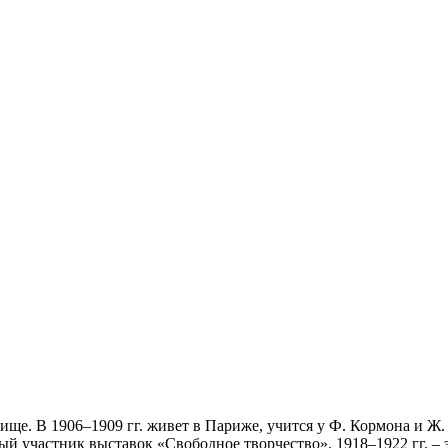
ще. В 1906–1909 гг. живет в Париже, учится у Ф. Кормона и Ж. 
ый участник выставок «Свободное творчество». 1918–1922 гг. – 