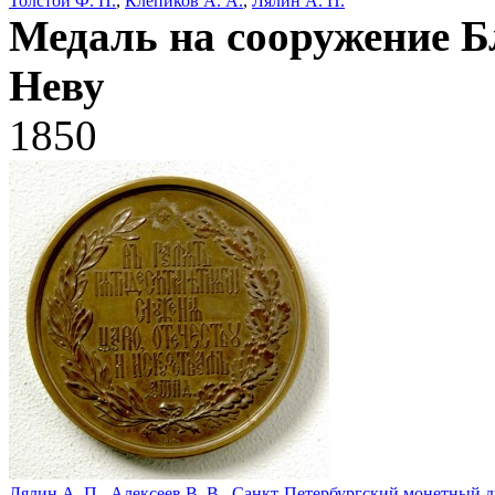
Толстой Ф. П.
,
Клепиков А. А.
,
Лялин А. П.
Медаль на сооружение Б
Неву
1850
Лялин А. П.
,
Алексеев В. В.
,
Санкт-Петербургский монетный д