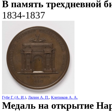
В память трехдневной б
1834-1837
Губе Г. (А. И.)
,
Лялин А. П.
,
Клепиков А. А.
Медаль на открытие На