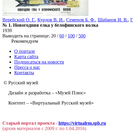
Верейский О. Г.
,
Курдов В. И.
,
Семенов Б. Ф.
,
Шабанов И. В.
,
Г
№ 1. Новогодняя елка у белофинского волка
1939
Выводить на странице:
20
/
60
/
100
/
500
Рекомендуем
О портале
Карта сайта
Подписаться на новости
Пресса о нас
Контакты
© Русский музей
Дизайн и разработка – «Музей Плюс»
Контент – «Виртуальный Русский музей»
Старый портал проекта -
https://virtualrm.spb.ru
(архив материалов с 2009 г. по 1.04.2016)