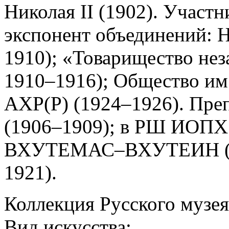
Николая II (1902). Участн
экспонент объединений: 
1910); «Товарищество нез
1910–1916); Общество им
АХР(Р) (1924–1926). Пре
(1906–1909); в РШ ИОПХ
ВХУТЕМАС–ВХУТЕИН (19
1921).
Коллекция Русского музея
Вид искусства: