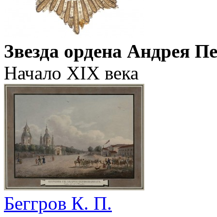
Звезда ордена Андрея П
Начало XIX века
Беггров К. П.