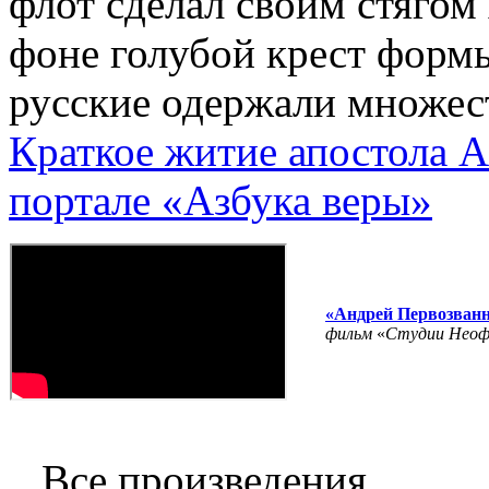
флот сделал своим стягом
фоне голубой крест формы
русские одержали множест
Краткое житие апостола А
портале «Азбука веры»
«Андрей Первозван
фильм
«
Студии Нео
Все произведения