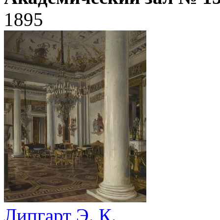
1895
Липгарт Э. К.