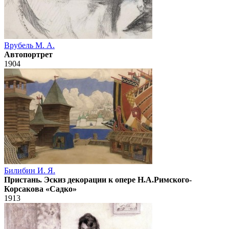
Врубель М. А.
Автопортрет
1904
Билибин И. Я.
Пристань. Эскиз декорации к опере Н.А.Римского-
Корсакова «Садко»
1913