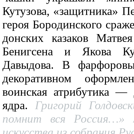
Кутузова, «защитника» П
героя Бородинского сраже
донских казаков Матвея
Бенигсена и Якова Ку
Давыдова. В фарфоров
декоративном оформле
воинская атрибутика — 
ядра.
Григорий Голдовс
помнит вся Россия…» /
искусства из собрания Рус