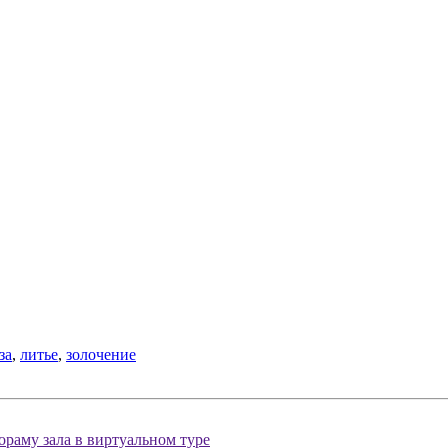
за
,
литье
,
золочение
раму зала в виртуальном туре