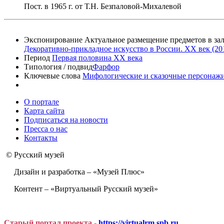
Пост. в 1965 г. от Т.Н. Безпаловой-Михалевой
Экспонирование
Актуальное размещение предметов в зал
Декоративно-прикладное искусство в России. XX век (2012
Период
Первая половина XX века
Типология / подвид
Фарфор
Ключевые слова
Мифологические и сказочные персонаж
О портале
Карта сайта
Подписаться на новости
Пресса о нас
Контакты
© Русский музей
Дизайн и разработка – «Музей Плюс»
Контент – «Виртуальный Русский музей»
Старый портал проекта -
https://virtualrm.spb.ru