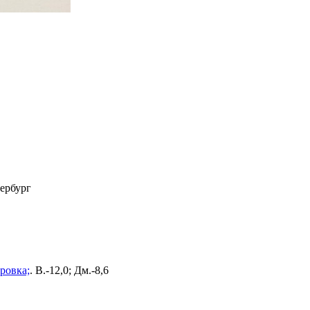
тербург
ровка;
.
В.-12,0; Дм.-8,6