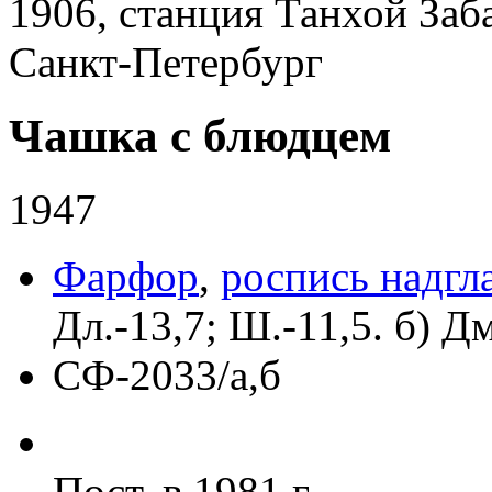
1906, станция Танхой Заб
Санкт-Петербург
Чашка с блюдцем
1947
Фарфор
,
роспись надгл
Дл.-13,7; Ш.-11,5. б) Дм
СФ-2033/а,б
Пост. в 1981 г.