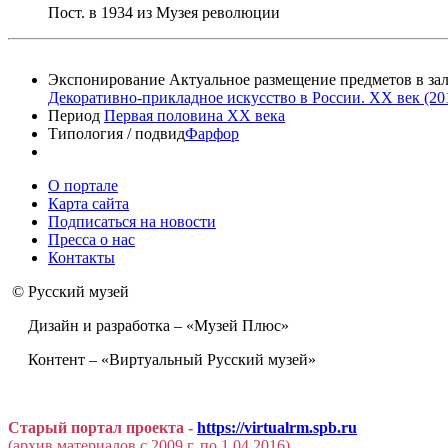
Пост. в 1934 из Музея революции
Экспонирование
Актуальное размещение предметов в зал
Декоративно-прикладное искусство в России. XX век (2012
Период
Первая половина XX века
Типология / подвид
Фарфор
О портале
Карта сайта
Подписаться на новости
Пресса о нас
Контакты
© Русский музей
Дизайн и разработка – «Музей Плюс»
Контент – «Виртуальный Русский музей»
Старый портал проекта -
https://virtualrm.spb.ru
(архив материалов с 2009 г. по 1.04.2016)