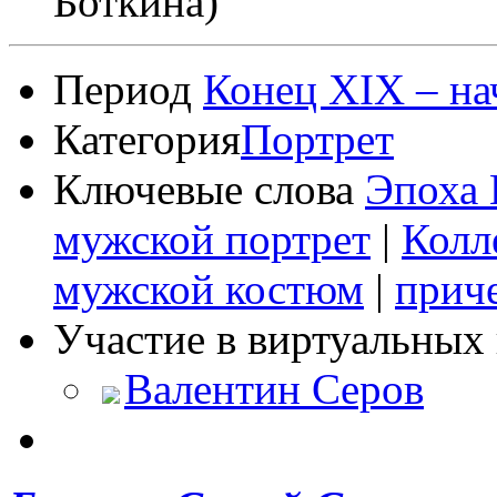
Боткина)
Период
Конец XIX – на
Категория
Портрет
Ключевые слова
Эпоха 
мужской портрет
|
Колл
мужской костюм
|
прич
Участие в виртуальных 
Валентин Серов