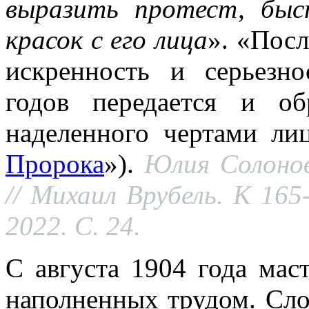
выразить протест, бы
красок с его лица
». «Посл
искренность и серьезно
годов передается и об
наделенного чертами ли
Пророка
»).
Юлия Солонов
// Михаил Врубель. К 16
2022. С. 24.
С августа 1904 года мас
наполненных трудом. Сло