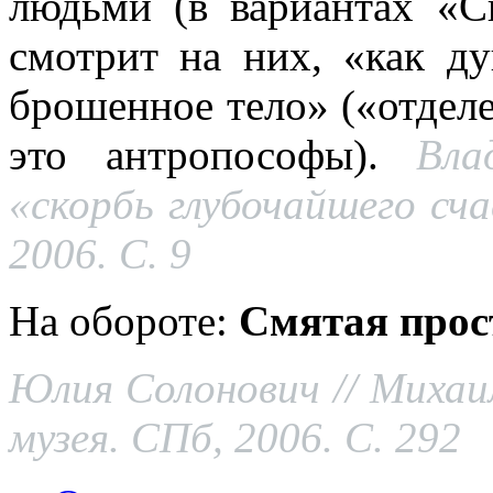
людьми (в вариантах «С
смотрит на них, «как д
брошенное тело» («отдел
это антропософы).
Вла
«скорбь глубочайшего сча
2006. С. 9
На обороте:
Смятая прос
Юлия Солонович // Михаил
музея. СПб, 2006. С. 292