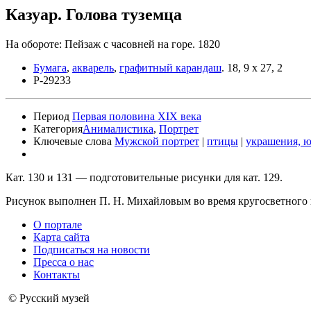
Казуар. Голова туземца
На обороте: Пейзаж с часовней на горе. 1820
Бумага
,
акварель
,
графитный карандаш
.
18, 9 x 27, 2
Р-29233
Период
Первая половина XIX века
Категория
Анималистика
,
Портрет
Ключевые слова
Мужской портрет
|
птицы
|
украшения, 
Кат. 130 и 131 — подготовительные рисунки для кат. 129.
Рисунок выполнен П. Н. Михайловым во время кругосветного п
О портале
Карта сайта
Подписаться на новости
Пресса о нас
Контакты
© Русский музей