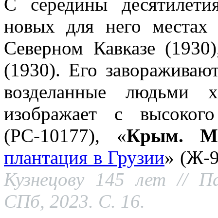
С середины десятилети
новых для него местах
Северном Кавказе (1930
(1930). Его завораживаю
возделанные людьми х
изображает с высоког
(РС-10177), «
Крым. М
плантация в Грузии
» (Ж-
Кузнецову 145 лет // П
СПб, 2023. С. 16.