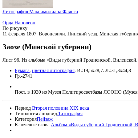
Литография Максимилиана Фаянса
Орда Наполеон
По рисунку
11 февраля 1807, Вороцевичи, Пинский уезд, Минская губерния
Заозе (Минской губернии)
Лист 96. Из альбома «Виды губерний Гродненской, Виленской,
Бумага
,
цветная литография
.
И.:19,5х28,7. Л.:31,3х44,8
Гр.-2741
Пост. в 1930 из Музея Политпросветбазы ЛООНО (Музея
Период
Вторая половина XIX века
Типология / подвид
Литография
Категория
Пейзаж
Ключевые слова
Альбом «Виды губерний Гродненской, Ви