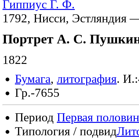
Гиппиус Г. Ф.
1792, Нисси, Эстляндия —
Портрет А. С. Пушки
1822
Бумага
,
литография
.
И.:
Гр.-7655
Период
Первая половин
Типология / подвид
Лит