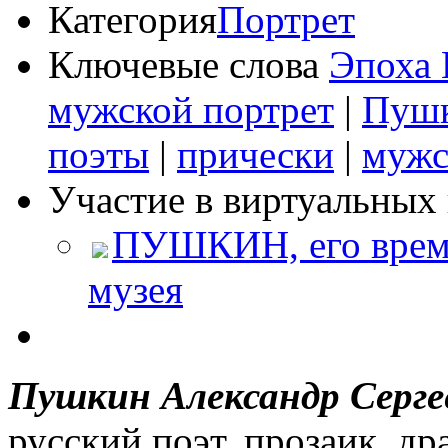
Категория
Портрет
Ключевые слова
Эпоха 
мужской портрет
|
Пушк
поэты
|
прически
|
мужс
Участие в виртуальных 
ПУШКИН, его время
музея
Пушкин Александр Серге
русский поэт, прозаик, др