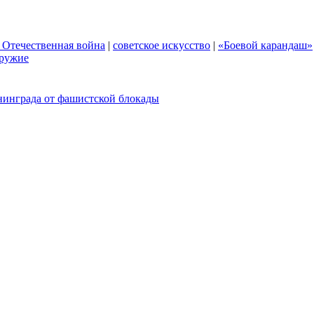
 Отечественная война
|
советское искусство
|
«Боевой карандаш»
ружие
нинграда от фашистской блокады