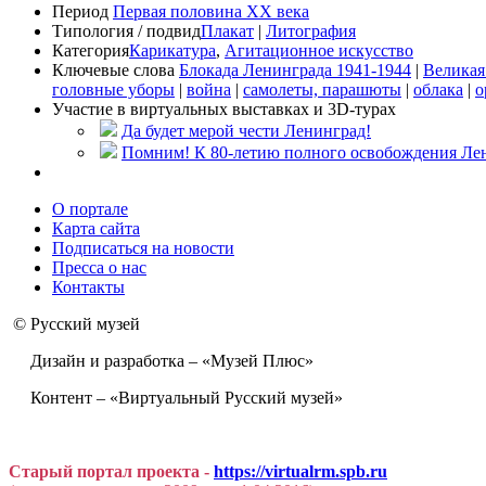
Период
Первая половина XX века
Типология / подвид
Плакат
|
Литография
Категория
Карикатура
,
Агитационное искусство
Ключевые слова
Блокада Ленинграда 1941-1944
|
Великая
головные уборы
|
война
|
самолеты, парашюты
|
облака
|
о
Участие в виртуальных выставках и 3D-турах
Да будет мерой чести Ленинград!
Помним! К 80-летию полного освобождения Ле
О портале
Карта сайта
Подписаться на новости
Пресса о нас
Контакты
© Русский музей
Дизайн и разработка – «Музей Плюс»
Контент – «Виртуальный Русский музей»
Старый портал проекта -
https://virtualrm.spb.ru