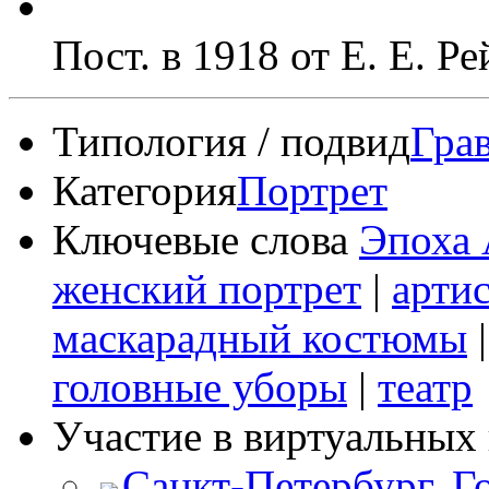
Пост. в 1918 от Е. Е. Р
Типология / подвид
Гра
Категория
Портрет
Ключевые слова
Эпоха 
женский портрет
|
арти
маскарадный костюмы
головные уборы
|
театр
Участие в виртуальных 
Санкт-Петербург. Г