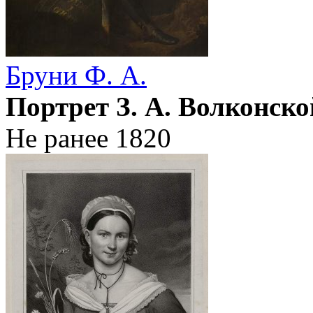
Бруни Ф. А.
Портрет З. А. Волконск
Не ранее 1820