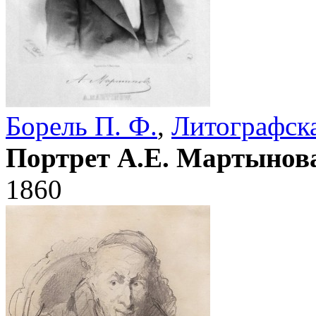
Борель П. Ф.
,
Литографска
Портрет А.Е. Мартынов
1860