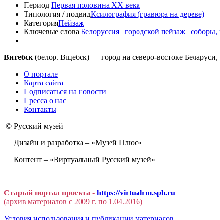
Период
Первая половина XX века
Типология / подвид
Ксилография (гравюра на дереве)
Категория
Пейзаж
Ключевые слова
Белоруссия
|
городской пейзаж
|
соборы,
Витебск
(белор. Віцебск) — город на северо-востоке Беларуси
О портале
Карта сайта
Подписаться на новости
Пресса о нас
Контакты
© Русский музей
Дизайн и разработка – «Музей Плюс»
Контент – «Виртуальный Русский музей»
Старый портал проекта -
https://virtualrm.spb.ru
(архив материалов с 2009 г. по 1.04.2016)
Условия использования и публикации материалов