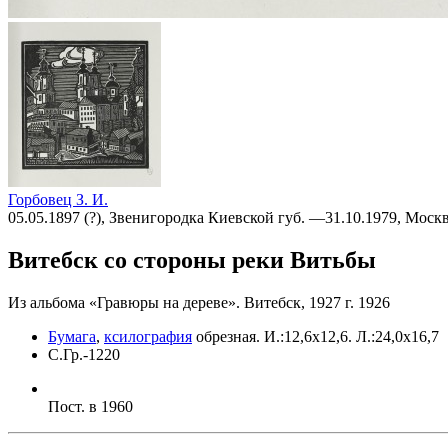
Горбовец З. И.
05.05.1897 (?), Звенигородка Киевской губ. —31.10.1979, Моск
Витебск со стороны реки Витьбы
Из альбома «Гравюры на дереве». Витебск, 1927 г. 1926
Бумага
,
ксилография
обрезная
.
И.:12,6х12,6. Л.:24,0х16,7
С.Гр.-1220
Пост. в 1960