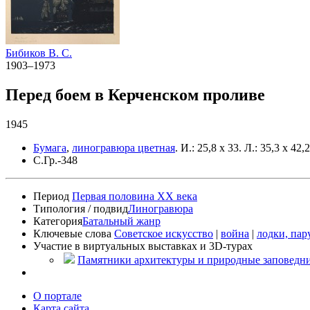
Бибиков В. С.
1903–1973
Перед боем в Керченском проливе
1945
Бумага
,
линогравюра цветная
.
И.: 25,8 х 33. Л.: 35,3 х 42,2
С.Гр.-348
Период
Первая половина XX века
Типология / подвид
Линогравюра
Категория
Батальный жанр
Ключевые слова
Советское искусство
|
война
|
лодки, пар
Участие в виртуальных выставках и 3D-турах
Памятники архитектуры и природные заповедни
О портале
Карта сайта