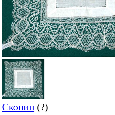
Скопин
(?)