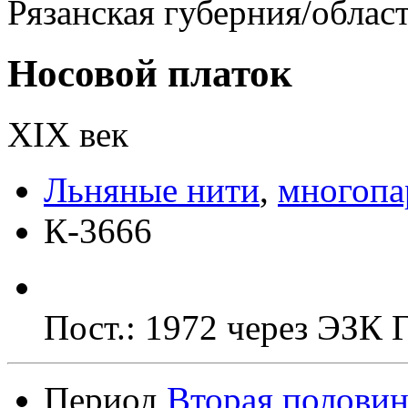
Рязанская губерния/облас
Носовой платок
ХIХ век
Льняные нити
,
многопа
К-3666
Пост.: 1972 через ЭЗК
Период
Вторая половин