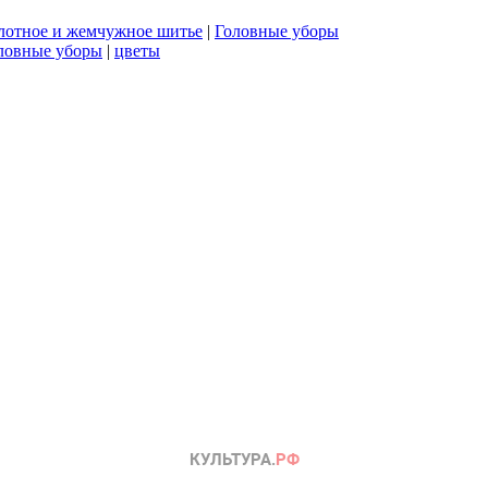
лотное и жемчужное шитье
|
Головные уборы
ловные уборы
|
цветы