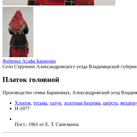
Фабрика Асафа Баранова
Село Струнино Александровского уезда Владимирской губерн
Платок головной
Производство семьи Барановых, Александровский уезд Владим
Хлопок
,
тесьма
,
галун
,
золотная бахрома
,
шерсть
,
механич
Н-1977
Пост.: 1961 от Е. Т. Сапелкина